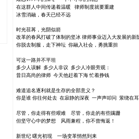
理
在这群人中间传递着温暖
律师制度就要重建
冰雪消融，春天已经不远
时光荏苒，光阴似箭
改革的春风打破了体制的坚冰
律师事业迈入大发展的新
你脱去制服，走下神坛
你融入社会，勇挑重担
可这一路并不平坦
多少人误解
多少人非议
多少人冷眼旁观：
昔日高尚的律师
今天他赶着下海
忙着挣钱
难道追名逐利就是生存的全部意义？
你是谁
你往何处去
在寂静的深夜
一声声叩问
萦绕在耳
尽管，你走得有些艰难
尽管，你走的有些蹒跚
但坚守心中的梦想
风雨兼程，你不曾悔返！
新世纪
曙光初现
一场变革悄然到来