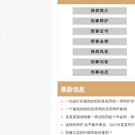
律师简介
刑事辩护
荣誉证书
荣誉金榜
律师风采
刑事问答
刑事动态
最新信息
一位副行长被指控犯职务犯罪的一审辩护词
一个被指控组织卖淫罪的无罪辩护案例
吴某某因借钱被一审法院判处十年徒刑，律
这样的辩护,合乎案件事实，估计许某某判
刑修九后的行贿罪如何量刑？