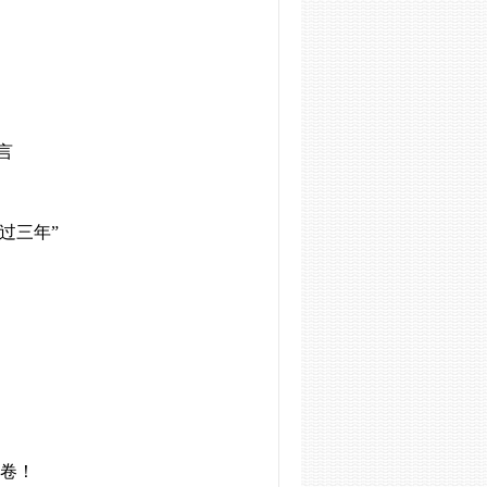
言
过三年”
卷！