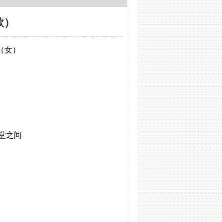
歌）
（女）
堂之间