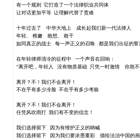
有一个规则
它打造了一个法律职业共同体
让对话更加平等
让理解代替了责难
十年过去了
中华大地上
成长起我们新一代法律人
年轻、
稚嫩
敢想、
敢干
如同真正的战士
每一声正义的召唤
都是我们出征的誓
在年轻律师清冷的征程中
一个声音在回响：
“离开吧，年轻人
没有物质基础
只凭一时激情
你熬不
离开？不！我们不会离开！
不在乎有多少冷脸
不在乎有多少考验
离开？不！我们不会离开！
任凭风吹雨打
我们有不变的信念！
我们选择留下
因为有维护正义的呐喊
我们选择留下
因为我们要浓墨重彩
描绘法治中国的画