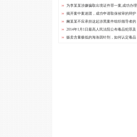
为李某某涉嫌骗取出境证件罪一案,成功办
揭开案中案迷团，成功申请取保候审的辩护
阚某某不应承担这起涉黑案件组织领导者的
2014年1月1日最高人民法院公布毒品犯罪及
贩卖含量极低的海洛因针剂，如何认定毒品