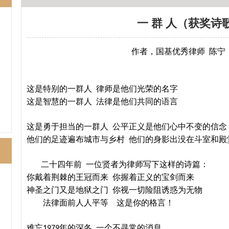
一 群 人（获奖诗
作者，国基优秀律师
陈宁
这是特别的一群人
律师是他们光荣的名字
这是智慧的一群人
法律是他们共同的语言
这是勇于担当的一群人
公平正义是他们心中不变的信念
他们的足迹遍布城市与乡村
他们的身影出没在斗室和殿
二十四年前
一位贤者为律师写下这样的诗篇：
你戴着荆棘的王冠而来
你握着正义的宝剑而来
神圣之门又是地狱之门
你视一切险阻诱惑为无物
法律面前人人平等
这是你的格言！
不
难忘
年的深冬
一个不寻常的消息
1979