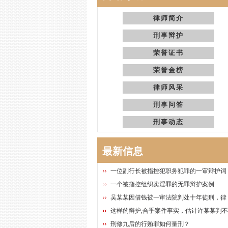
律师简介
刑事辩护
荣誉证书
荣誉金榜
律师风采
刑事问答
刑事动态
最新信息
一位副行长被指控犯职务犯罪的一审辩护词
一个被指控组织卖淫罪的无罪辩护案例
吴某某因借钱被一审法院判处十年徒刑，律
这样的辩护,合乎案件事实，估计许某某判
刑修九后的行贿罪如何量刑？