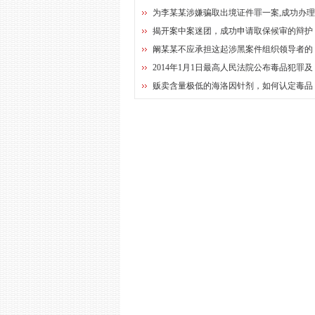
为李某某涉嫌骗取出境证件罪一案,成功办
揭开案中案迷团，成功申请取保候审的辩护
阚某某不应承担这起涉黑案件组织领导者的
2014年1月1日最高人民法院公布毒品犯罪及
贩卖含量极低的海洛因针剂，如何认定毒品