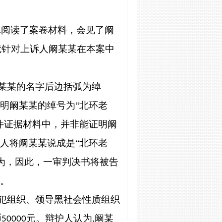
真阅读了案卷材料，会见了阚
就针对上诉人阚某某在本案中
某某的名字后边括弧为绰
载明阚某某的绰号为“北环老
案件证据材料中，并非能证明阚
告人将阚某某说成是“北环老
为，因此，一审判决书将被告
的。
犯组织、领导黑社会性质组织
币
元。辩护人认为
阚某
50000
,