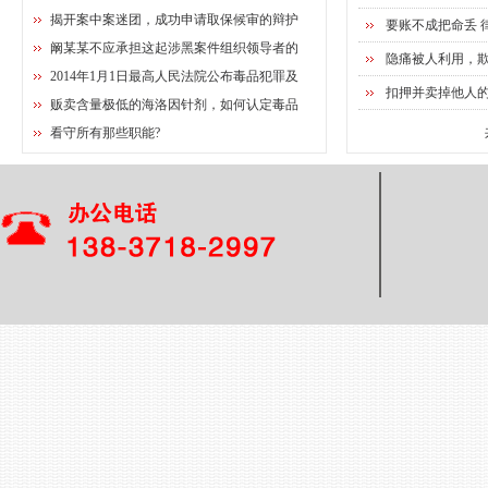
揭开案中案迷团，成功申请取保候审的辩护
要账不成把命丢 
阚某某不应承担这起涉黑案件组织领导者的
隐痛被人利用，
2014年1月1日最高人民法院公布毒品犯罪及
扣押并卖掉他人
贩卖含量极低的海洛因针剂，如何认定毒品
看守所有那些职能?