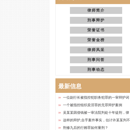
律师简介
刑事辩护
荣誉证书
荣誉金榜
律师风采
刑事问答
刑事动态
最新信息
一位副行长被指控犯职务犯罪的一审辩护词
一个被指控组织卖淫罪的无罪辩护案例
吴某某因借钱被一审法院判处十年徒刑，律
这样的辩护,合乎案件事实，估计许某某判
刑修九后的行贿罪如何量刑？